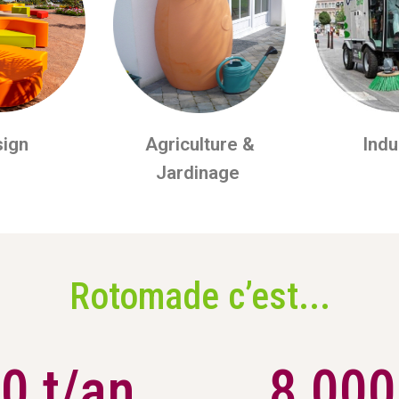
ign
Agriculture &
Indu
Jardinage
Rotomade c’est...
00
 t/an
8 000