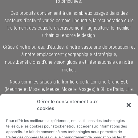
rotomoulées.
Ces produits conviennent à de nombreux usages dans des
secteurs d’activité variés comme l’industrie, la récupération ou le
traitement des eaux, le divertissement, l’agriculture, le mobilier
urbain ou encore le design.
Grâce à notre bureau d’études, à notre vaste site de production et
à notre emplacement géographique stratégique,
,
bénéficions d’une vision globale et internationale de notre
nous
métier.
Nous sommes situés à la frontière de la Lorraine Grand Est,
(Meurthe-et-Moselle, Meuse, Moselle, Vosges) à 3H de Paris, Lille,
Düsseldorf, ou à moins de 2H de Mannheim, Sarrebruck,
Gérer le consentement aux
Strasbourg ou Liège. De nombreux projets sont développés pour
cookies
la Belgique, l’Allemagne, la France ou le Luxembourg.
Pour offrir les meilleures expériences, nous utilisons des technologies
telles que les cookies pour stocker et/ou accéder aux informations des
©ROTOMADE : 4-5 ZAE Le Triangle Vert 5691 Ellange –
appareils. Le fait de consentir à ces technologies nous permettra de
traiter des données telles que le comportement de navigation ou les ID
LUXEMBOURG