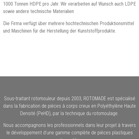
1000 Tonnen HDPE pro Jahr. Wir verarbeiten auf Wunsch auch LDPE
sowie andere technische Materialien
Die Firma verfügt über mehrere hochtechnischen Produktionsmittel
und Maschinen für die Herstellung der Kunststoffprodukte.
Sous-traitant rotomouleur depuis 2003, ROTOMADE est spécialisé
dans la fabrication de pièces à corps creux en Polyéthylène Haute
Densité (PeHD), par la technique du rotomoulage.
Nous accompagnons les professionnels dans leur projet à travers
le développement d’une gamme complète de pièces plastiques