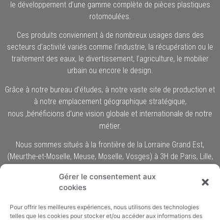
le développement d’une gamme complète de pièces plastiques
rotomoulées.
Ces produits conviennent à de nombreux usages dans des
secteurs d’activité variés comme l’industrie, la récupération ou le
traitement des eaux, le divertissement, l’agriculture, le mobilier
urbain ou encore le design.
Grâce à notre bureau d’études, à notre vaste site de production et
à notre emplacement géographique stratégique,
,
bénéficions d’une vision globale et internationale de notre
nous
métier.
Nous sommes situés à la frontière de la Lorraine Grand Est,
(Meurthe-et-Moselle, Meuse, Moselle, Vosges) à 3H de Paris, Lille,
Düsseldorf, ou à moins de 2H de Mannheim, Sarrebruck,
Gérer le consentement aux
Strasbourg ou Liège. De nombreux projets sont développés pour
cookies
la Belgique, l’Allemagne, la France ou le Luxembourg.
Pour offrir les meilleures expériences, nous utilisons des technologies
telles que les cookies pour stocker et/ou accéder aux informations des