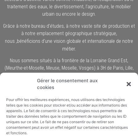
traitement des eaux, le divertissement, l’agriculture, le mobilier
urbain ou encore le design.
Grâce à notre bureau d’études, à notre vaste site de production et
à notre emplacement géographique stratégique,
,
bénéficions d’une vision globale et internationale de notre
nous
métier.
Nous sommes situés à la frontière de la Lorraine Grand Est,
(Meurthe-et-Moselle, Meuse, Moselle, Vosges) à 3H de Paris, Lille,
Düsseldorf, ou à moins de 2H de Mannheim, Sarrebruck,
Gérer le consentement aux
Strasbourg ou Liège. De nombreux projets sont développés pour
cookies
la Belgique, l’Allemagne, la France ou le Luxembourg.
Pour offrir les meilleures expériences, nous utilisons des technologies
telles que les cookies pour stocker et/ou accéder aux informations des
©ROTOMADE : 4-5 ZAE Le Triangle Vert 5691 Ellange –
appareils. Le fait de consentir à ces technologies nous permettra de
LUXEMBOURG
traiter des données telles que le comportement de navigation ou les ID
uniques sur ce site. Le fait de ne pas consentir ou de retirer son
consentement peut avoir un effet négatif sur certaines caractéristiques
+352 26 65 00 26
et fonctions.